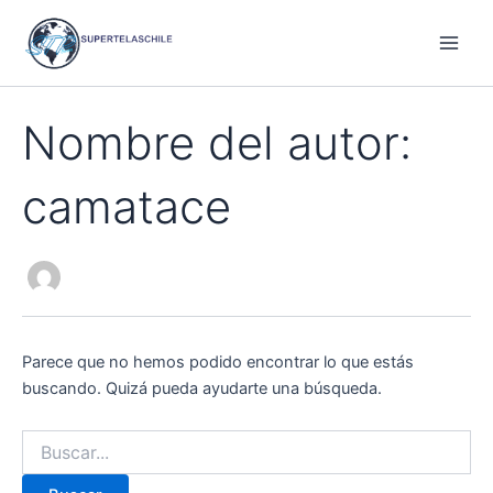
Ir
al
Main
contenido
Men
Nombre del autor:
camatace
Parece que no hemos podido encontrar lo que estás
buscando. Quizá pueda ayudarte una búsqueda.
Buscar
por: