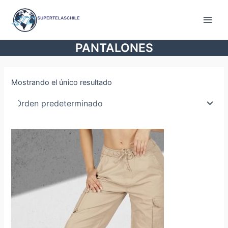
Ir
al
Main
contenido
PANTALONES
Men
Mostrando el único resultado